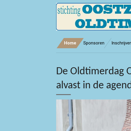
Ga
direct
naar
de
hoofdinhoud
Home
Sponsoren
Inschrijve
De Oldtimerdag O
alvast in de agen